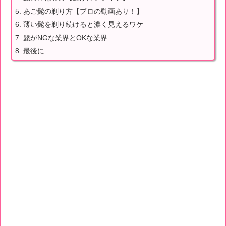
あご髭の剃り方【プロの動画あり！】
薄い髭を剃り続けると濃く見えるワケ
髭がNGな業界とOKな業界
最後に