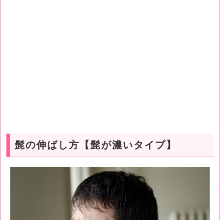
髭の伸ばし方【髭が濃いタイプ】