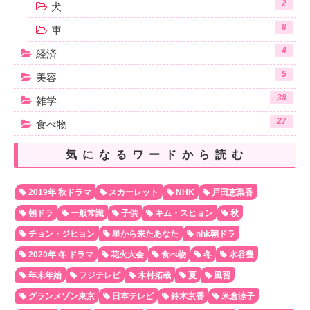
2
犬
8
車
4
経済
5
美容
38
雑学
27
食べ物
気になるワードから読む
2019年 秋ドラマ
スカーレット
NHK
戸田恵梨香
朝ドラ
一般常識
子供
キム・スヒョン
秋
チョン・ジヒョン
星から来たあなた
nhk朝ドラ
2020年 冬 ドラマ
花火大会
食べ物
冬
水谷豊
年末年始
フジテレビ
木村拓哉
夏
風習
グランメゾン東京
日本テレビ
鈴木京香
米倉涼子