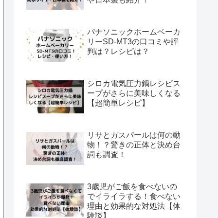
パナソニックホームベーカ
リーSD-MT3の口コミや評
判は？レシピは？
シロカ電気圧力鍋レシピス
ープがさらに美味しくなる
【超簡単レシピ】
リサとガスパールは何の動
物！？驚きの正体と決め台
詞も調査！
3歳児がご飯を食べないの
でイライラする！食べない
理由と効果的な対処法【体
験談】