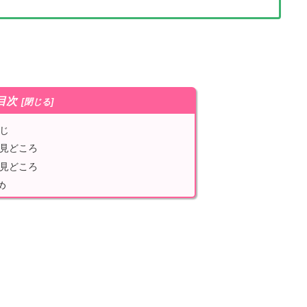
目次
じ
と見どころ
や見どころ
め