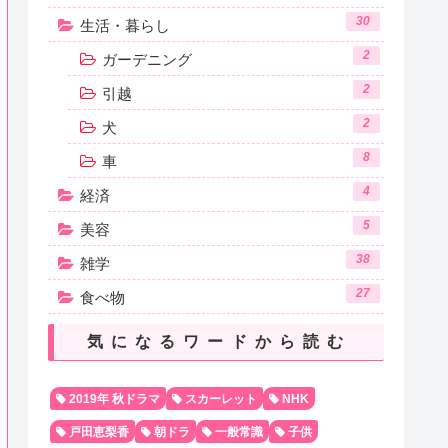
30
生活・暮らし
2
ガーデニング
2
引越
2
犬
8
車
4
経済
5
美容
38
雑学
27
食べ物
気になるワードから読む
2019年 秋ドラマ
スカーレット
NHK
戸田恵梨香
朝ドラ
一般常識
子供