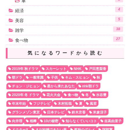
車
4
経済
5
美容
38
雑学
27
食べ物
気になるワードから読む
2019年 秋ドラマ
スカーレット
NHK
戸田恵梨香
朝ドラ
一般常識
子供
キム・スヒョン
秋
チョン・ジヒョン
星から来たあなた
nhk朝ドラ
2020年 冬 ドラマ
花火大会
食べ物
冬
水谷豊
年末年始
フジテレビ
木村拓哉
夏
風習
グランメゾン東京
日本テレビ
鈴木京香
米倉涼子
向井理
相棒
10の秘密
知らなくていいコト
吉高由里子
ドクターX
まだ結婚できない男
孤独のグルメ
阿部寛