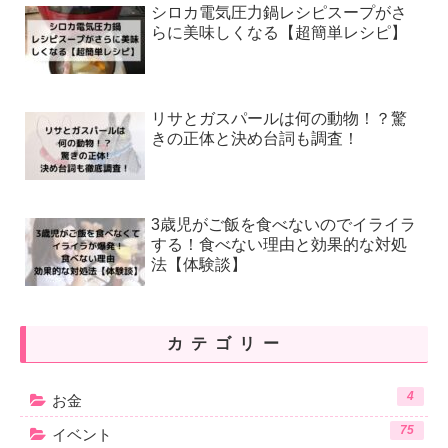
シロカ電気圧力鍋レシピスープがさ
らに美味しくなる【超簡単レシピ】
リサとガスパールは何の動物！？驚
きの正体と決め台詞も調査！
3歳児がご飯を食べないのでイライラ
する！食べない理由と効果的な対処
法【体験談】
カテゴリー
4
お金
75
イベント