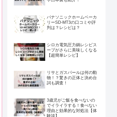
パナソニックホームベーカ
リーSD-MT3の口コミや評
判は？レシピは？
シロカ電気圧力鍋レシピス
ープがさらに美味しくなる
【超簡単レシピ】
リサとガスパールは何の動
物！？驚きの正体と決め台
詞も調査！
3歳児がご飯を食べないの
でイライラする！食べない
理由と効果的な対処法【体
験談】