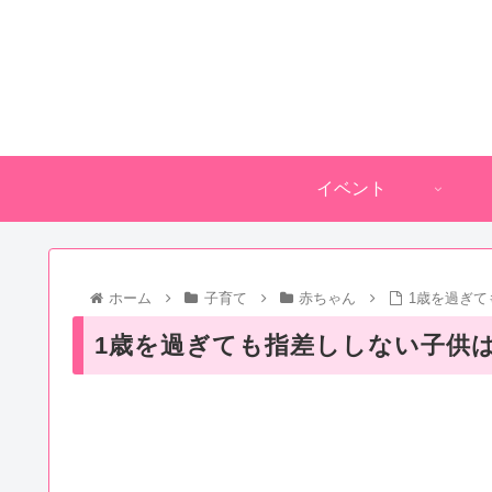
イベント
ホーム
子育て
赤ちゃん
1歳を過ぎ
1歳を過ぎても指差ししない子供