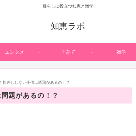
暮らしに役立つ知恵と雑学
知恵ラボ
エンタメ
子育て
雑学
ても指差ししない子供は問題があるの！？
は問題があるの！？