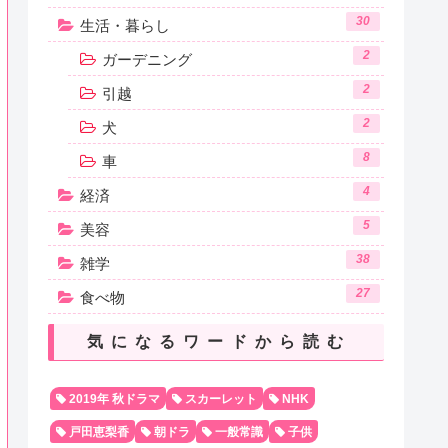
30
生活・暮らし
2
ガーデニング
2
引越
2
犬
8
車
4
経済
5
美容
38
雑学
27
食べ物
気になるワードから読む
2019年 秋ドラマ
スカーレット
NHK
戸田恵梨香
朝ドラ
一般常識
子供