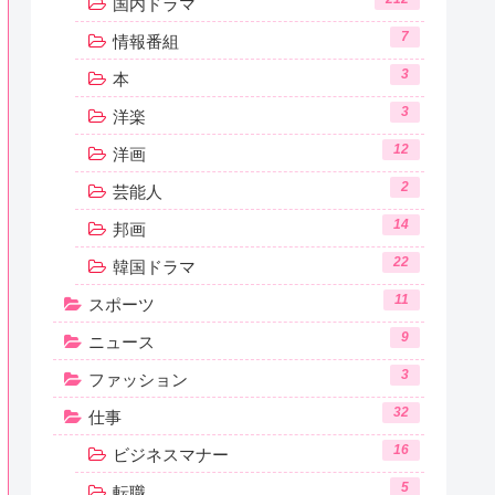
国内ドラマ
7
情報番組
3
本
3
洋楽
12
洋画
2
芸能人
14
邦画
22
韓国ドラマ
11
スポーツ
9
ニュース
3
ファッション
32
仕事
16
ビジネスマナー
5
転職