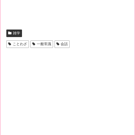
雑学
ことわざ
一般常識
会話