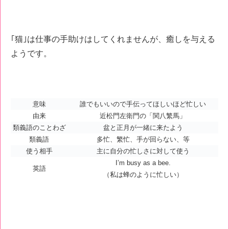
｢猫｣は仕事の手助けはしてくれませんが、癒しを与える
ようです。
意味
誰でもいいので手伝ってほしいほど忙しい
由来
近松門左衛門の「関八繁馬」
類義語のことわざ
盆と正月が一緒に来たよう
類義語
多忙、繁忙、手が回らない、等
使う相手
主に自分の忙しさに対して使う
I’m busy as a bee.
英語
（私は蜂のように忙しい）