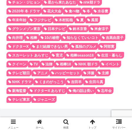
チョン・ジヒョン
星から来たあなた
nhk朝ドラ
2020年 冬 ドラマ
花火大会
食べ物
冬
水谷豊
年末年始
フジテレビ
木村拓哉
夏
風習
グランメゾン東京
日本テレビ
鈴木京香
米倉涼子
向井理
相棒
10の秘密
知らなくていいコト
吉高由里子
ドクターX
まだ結婚できない男
孤独のグルメ
阿部寛
スカーレット あらすじ
育児
相棒season18
生活・暮らし
クイーン
TV
法律
相棒18
NHK 朝ドラ
イベント
テレビ朝日
アニメ
ハッピーセット
洋服
主婦
NHK ドラマ
くまのがっこう
吉田羊
生田斗真
新海監督
ドクターX あらすじ
俺の話は長い
忘年会
テレビ東京
ジャニーズ
メニュー
ホーム
検索
トップ
サイドバー