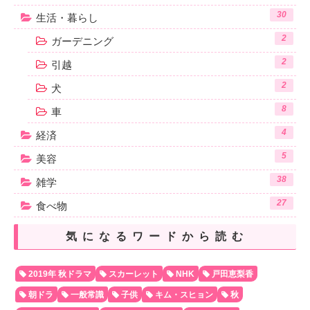
30
生活・暮らし
2
ガーデニング
2
引越
2
犬
8
車
4
経済
5
美容
38
雑学
27
食べ物
気になるワードから読む
2019年 秋ドラマ
スカーレット
NHK
戸田恵梨香
朝ドラ
一般常識
子供
キム・スヒョン
秋