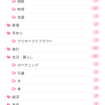
2
掃除
12
料理
3
洗濯
2
家電
3
手作り
3
プリザーブドフラワー
12
旅行
30
生活・暮らし
2
ガーデニング
2
引越
2
犬
8
車
4
経済
5
美容