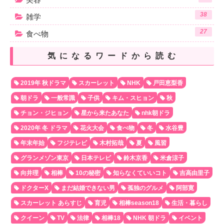
38
雑学
27
食べ物
気になるワードから読む
2019年 秋ドラマ
スカーレット
NHK
戸田恵梨香
朝ドラ
一般常識
子供
キム・スヒョン
秋
チョン・ジヒョン
星から来たあなた
nhk朝ドラ
2020年 冬 ドラマ
花火大会
食べ物
冬
水谷豊
年末年始
フジテレビ
木村拓哉
夏
風習
グランメゾン東京
日本テレビ
鈴木京香
米倉涼子
向井理
相棒
10の秘密
知らなくていいコト
吉高由里子
ドクターX
まだ結婚できない男
孤独のグルメ
阿部寛
スカーレット あらすじ
育児
相棒season18
生活・暮らし
クイーン
TV
法律
相棒18
NHK 朝ドラ
イベント