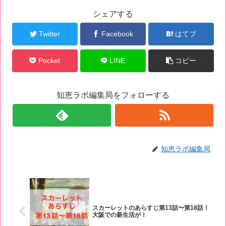
シェアする
Twitter
Facebook
はてブ
Pocket
LINE
コピー
知恵ラボ編集局をフォローする
知恵ラボ編集局
スカーレットのあらすじ第13話〜第18話！
大阪での新生活が！