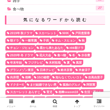
雑学
27
食べ物
気になるワードから読む
2019年 秋ドラマ
スカーレット
NHK
戸田恵梨香
朝ドラ
一般常識
子供
キム・スヒョン
秋
チョン・ジヒョン
星から来たあなた
nhk朝ドラ
2020年 冬 ドラマ
花火大会
食べ物
冬
水谷豊
年末年始
フジテレビ
木村拓哉
夏
風習
グランメゾン東京
日本テレビ
鈴木京香
米倉涼子
向井理
相棒
10の秘密
知らなくていいコト
吉高由里子
ドクターX
まだ結婚できない男
孤独のグルメ
阿部寛
スカーレット あらすじ
育児
相棒season18
生活・暮らし
クイーン
TV
法律
相棒18
NHK 朝ドラ
イベント
テレビ朝日
アニメ
ハッピーセット
洋服
主婦
メニュー
ホーム
検索
トップ
サイドバー