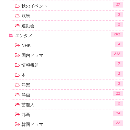
17
秋のイベント
3
競馬
2
運動会
281
エンタメ
4
NHK
212
国内ドラマ
7
情報番組
3
本
3
洋楽
12
洋画
2
芸能人
14
邦画
22
韓国ドラマ