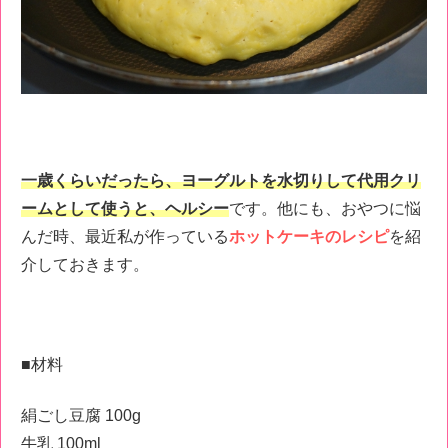
一歳くらいだったら、ヨーグルトを水切りして代用クリ
ームとして使うと、ヘルシー
です。
他にも、おやつに悩
んだ時、最近私が作っている
ホットケーキのレシピ
を紹
介しておきます。
■材料
絹ごし豆腐
100g
牛乳
100ml