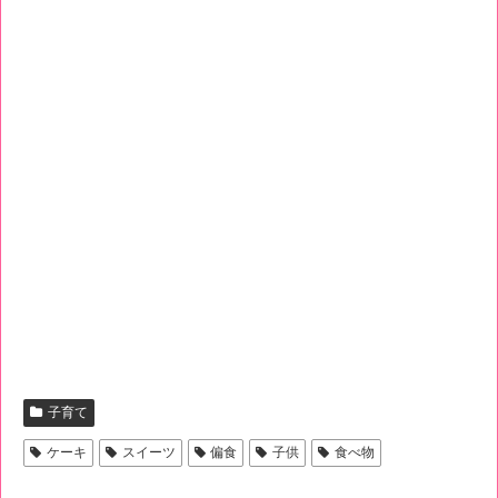
子育て
ケーキ
スイーツ
偏食
子供
食べ物