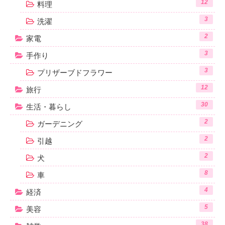
12
料理
3
洗濯
2
家電
3
手作り
3
プリザーブドフラワー
12
旅行
30
生活・暮らし
2
ガーデニング
2
引越
2
犬
8
車
4
経済
5
美容
38