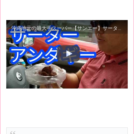
沖縄地元の最大手スーパー【サンエー】サーターアンダギー格安58円なのにアノドーナツより美味しい！ おまけに沖縄離島の風景を少し