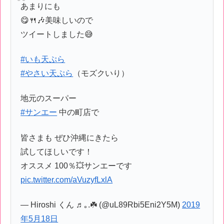
あまりにも
😋🍴🎶美味しいので
ツイートしました😅
#いも天ぷら
#やさい天ぷら
（モズクいり）
地元のスーパー
#サンエー
中の町店で
皆さまも ぜひ沖縄にきたら
試してほしいです！
オススメ 100％💥サンエーです
pic.twitter.com/aVuzyfLxlA
— Hiroshi くん ♬｡.☘️ (@uL89Rbi5Eni2Y5M)
2019
年5月18日