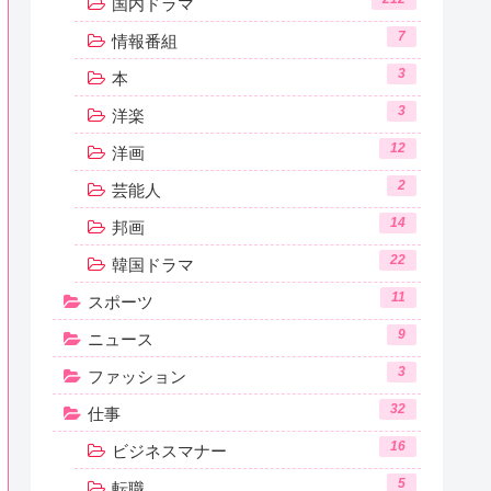
国内ドラマ
7
情報番組
3
本
3
洋楽
12
洋画
2
芸能人
14
邦画
22
韓国ドラマ
11
スポーツ
9
ニュース
3
ファッション
32
仕事
16
ビジネスマナー
5
転職