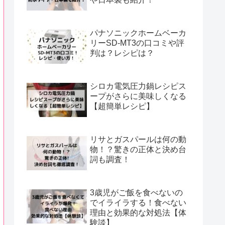
パナソニックホームベーカ
リーSD-MT3の口コミや評
判は？レシピは？
シロカ電気圧力鍋レシピス
ープがさらに美味しくなる
【超簡単レシピ】
リサとガスパールは何の動
物！？驚きの正体と決め台
詞も調査！
3歳児がご飯を食べないの
でイライラする！食べない
理由と効果的な対処法【体
験談】