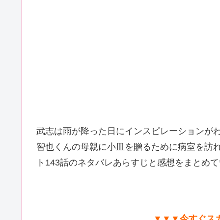
武志は雨が降った日にインスピレーションが
智也くんの母親に小皿を贈るために病室を訪
ト143話のネタバレあらすじと感想をまとめ
▼▼▼今すぐス