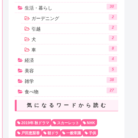
30
生活・暮らし
2
ガーデニング
2
引越
2
犬
8
車
4
経済
5
美容
38
雑学
27
食べ物
気になるワードから読む
2019年 秋ドラマ
スカーレット
NHK
戸田恵梨香
朝ドラ
一般常識
子供