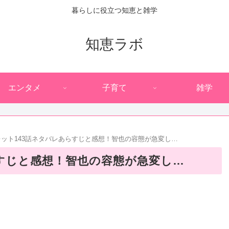
暮らしに役立つ知恵と雑学
知恵ラボ
エンタメ
子育て
雑学
ット143話ネタバレあらすじと感想！智也の容態が急変し…
すじと感想！智也の容態が急変し…