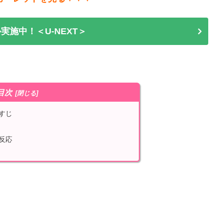
実施中！＜U-NEXT＞
目次
すじ
反応