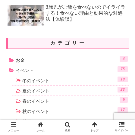
3歳児がご飯を食べないのでイライラ
する！食べない理由と効果的な対処
法【体験談】
カテゴリー
4
お金
75
イベント
18
冬のイベント
23
夏のイベント
9
春のイベント
17
秋のイベント
3
競馬
2
メニュー
ホーム
検索
トップ
サイドバー
運動会